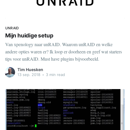
UNRAID
Mijn huidige setup
Van xpenology naar unRAID. Waarom unRAID en welke
andere opties waren er? Ik loop er doorheen en geef wat starters
tips voor unRAID. Must have plugins bijvoorbeeld.
Tim Huesken
13 sep. 2018
•
3 min read